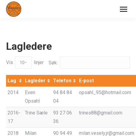
Lagledere
Vis
linjer
Søk:
Lag
Lagleder
Telefon
E-post
2014
Even
94 84 84
opsahl_95@hotmail.com
Opsahl
04
2016-
Trine Sæle
93 27 06
trines88@gmail.com
17
36
2018
Milan
90 94 49
milan.vesely.jr@gmail.com